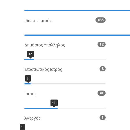
435
Ιδιώτης Ιατρός
12
Δημόσιος Υπάλληλος
12
.
8
Στρατιωτικός Ιατρός
8
.
41
Ιατρός
41
.
1
Άνεργος
1
.