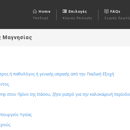
Home
Επιλογές
FAQs
Υποδοχή
Κύριες Επιλογές
Συχνές Ερωτή
ς Μαγνησίας
ατρος ή παθολόγος ή γενικής ιατρικής από την Παιδική Εξοχή
ντος.
p στον Πρίνο της Θάσου, ζήτα γιατρό για την καλοκαιρινή περίοδο 
πουργείο Υγείας
τρούς.