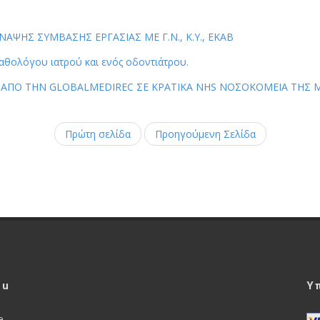
ΗΣ ΣΥΜΒΑΣΗΣ ΕΡΓΑΣΙΑΣ ΜΕ Γ.Ν., Κ.Υ., ΕΚΑΒ
αθολόγου ιατρού και ενός οδοντιάτρου.
ΑΣ ΑΠΟ ΤΗΝ GLOBALMEDIREC ΣΕ ΚΡΑΤΙΚΑ NHS ΝΟΣΟΚΟΜΕΙΑ ΤΗΣ 
Πρώτη σελίδα
Προηγούμενη Σελίδα
nu
Υ
e