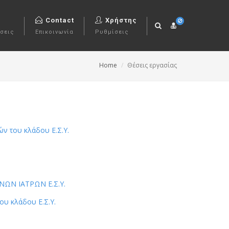
Contact
Χρήστης
σεις
Επικοινωνία
Ρυθμίσεις
Home
Θέσεις εργασίας
 του κλάδου Ε.Σ.Υ.
ΝΩΝ ΙΑΤΡΩΝ Ε.Σ.Υ.
υ κλάδου Ε.Σ.Υ.