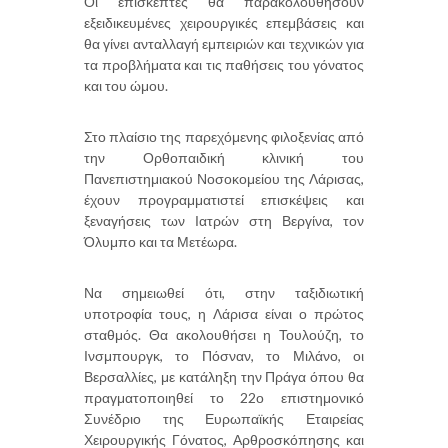
Οι επισκέπτες θα παρακολουθήσουν
εξειδικευμένες χειρουργικές επεμβάσεις και
θα γίνει ανταλλαγή εμπειριών και τεχνικών για
τα προβλήματα και τις παθήσεις του γόνατος
και του ώμου.
Στο πλαίσιο της παρεχόμενης φιλοξενίας από
την Ορθοπαιδική κλινική του
Πανεπιστημιακού Νοσοκομείου της Λάρισας,
έχουν προγραμματιστεί επισκέψεις και
ξεναγήσεις των Ιατρών στη Βεργίνα, τον
Όλυμπο και τα Μετέωρα.
Να σημειωθεί ότι, στην ταξιδιωτική
υποτροφία τους, η Λάρισα είναι ο πρώτος
σταθμός. Θα ακολουθήσει η Τουλούζη, το
Ινσμπουργκ, το Πόσναν, το Μιλάνο, οι
Βερσαλλίες, με κατάληξη την Πράγα όπου θα
πραγματοποιηθεί το 22ο επιστημονικό
Συνέδριο της Ευρωπαϊκής Εταιρείας
Χειρουργικής Γόνατος, Αρθροσκόπησης και