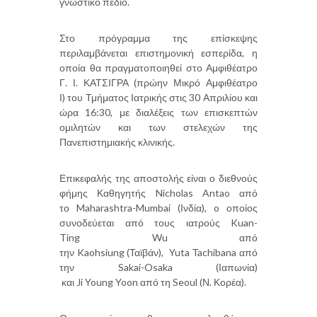
γνωστικό πεδίο.
Στο πρόγραμμα της επίσκεψης
περιλαμβάνεται επιστημονική εσπερίδα, η
οποία θα πραγματοποιηθεί στο Αμφιθέατρο
Γ. Ι. ΚΑΤΣΙΓΡΑ (πρώην Μικρό Αμφιθέατρο
Ι) του Τμήματος Ιατρικής στις 30 Απριλίου και
ώρα 16:30, με διαλέξεις των επισκεπτών
ομιλητών και των στελεχών της
Πανεπιστημιακής κλινικής.
Επικεφαλής της αποστολής είναι ο διεθνούς
φήμης Καθηγητής Nicholas Antao από
το Maharashtra-Mumbai (Ινδία), o οποίος
συνοδεύεται από τους ιατρούς Kuan-
Ting Wu από
την Kaohsiung (Ταϊβάν), Yuta Tachibana από
την Sakai-Osaka (Ιαπωνία)
και Ji Young Yoon από τη Seoul (Ν. Κορέα).