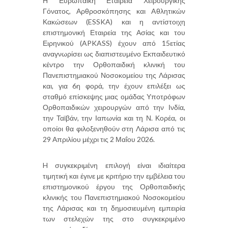
Η Ευρωπαϊκή Εταιρεία Χειρουργικής
Γόνατος, Αρθροσκόπησης και Aθλητικών
Κακώσεων (ESSKA) και η αντίστοιχη
επιστημονική Εταιρεία της Ασίας και του
Ειρηνικού (APKASS) έχουν από 15ετίας
αναγνωρίσει ως διαπιστευμένο Εκπαιδευτικό
κέντρο την Ορθοπαιδική κλινική του
Πανεπιστημιακού Νοσοκομείου της Λάρισας
και, για 6η φορά, την έχουν επιλέξει ως
σταθμό επίσκεψης μιας ομάδας Υποτρόφων
Ορθοπαιδικών χειρουργών από την Ινδία,
την Ταϊβάν, την Ιαπωνία και τη Ν. Κορέα, οι
οποίοι θα φιλοξενηθούν στη Λάρισα από τις
29 Απριλίου μέχρι τις 2 Μαΐου 2026.
H συγκεκριμένη επιλογή είναι ιδιαίτερα
τιμητική και έγινε με κριτήριο την εμβέλεια του
επιστημονικού έργου της Ορθοπαιδικής
κλινικής του Πανεπιστημιακού Νοσοκομείου
της Λάρισας και τη δημοσιευμένη εμπειρία
των στελεχών της στο συγκεκριμένο