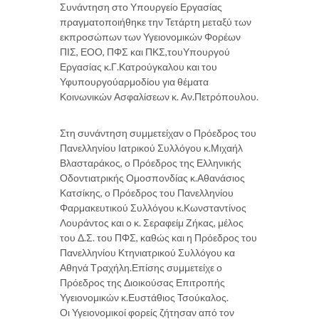
Συνάντηση στο Υπουργείο Εργασίας
πραγματοποιήθηκε την Τετάρτη μεταξύ των
εκπροσώπων των Υγειονομικών Φορέων
ΠΙΣ, ΕΟΟ, ΠΦΣ και ΠΚΣ,τουΥπουργού
Εργασίας κ.Γ.Κατρούγκαλου και του
Υφυπουργούαρμοδίου για θέματα
Κοινωνικών Ασφαλίσεων κ. Αν.Πετρόπουλου.
Στη συνάντηση συμμετείχαν ο Πρόεδρος του
Πανελληνίου Ιατρικού Συλλόγου κ.Μιχαήλ
Βλασταράκος, ο Πρόεδρος της Ελληνικής
Οδοντιατρικής Ομοσπονδίας κ.Αθανάσιος
Κατσίκης, ο Πρόεδρος του Πανελληνίου
Φαρμακευτικού Συλλόγου κ.Κωνσταντίνος
Λουράντος και ο κ. Σεραφείμ Ζήκας, μέλος
του Δ.Σ. του ΠΦΣ, καθώς και η Πρόεδρος του
Πανελληνίου Κτηνιατρικού Συλλόγου κα
Αθηνά Τραχήλη.Επίσης συμμετείχε ο
Πρόεδρος της Διοικούσας Επιτροπής
Υγειονομικών κ.Ευστάθιος Τσούκαλος.
Οι Υγειονομικοί φορείς ζήτησαν από τον