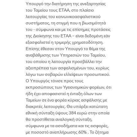
Υπουργό την διατήρηση της ανεξαρτησίας
του Ταμείου τους ΕΤΑΑ, στο πλαίσιο
λειτουργίας του κοινωνικοασφαλιστικού
συστήματος, τη στιγμή που η βιωσιμότητά
του - σύμφωνα και με τις επίσημες προτάσεις
της Διοίκησης του ΕΤΑΑ – είναι δεδομένη εάν
εξασφαλιστεί η τριμερής χρηματοδότηση.
Επίσης έθεσαν στον Υπουργό το θέμα της
αναβάθμισης των Υπηρεσιών του Ταμείου,
του οποίου η λειτουργία προσβάλλει την
αξιοπρέπεια των ασφαλισμένων του, κυρίως
λόγω των σοβαρών ελλείψεων προσωπικού.
Ο Υπουργός τόνισε προς τους
εκπροσώπους των Υγειονομικών φορέων, ότι
ήδη έχει αποφασιστεί η ένταξη όλων των
Ταμείων σε ένα φορέα κύριας ασφάλισης με
διακριτές λειτουργίες. Θα υπάρξει κατώτατη
εθνική σύνταξη ύψους 384 ευρώ στην οποία
θα προστίθεται αναλογική σύνταξη,
σύμφωνα με τα εισοδήματα και τις εισφορές,
με ποσοστό αναπλήρωσης 60% . Το ζήτημα