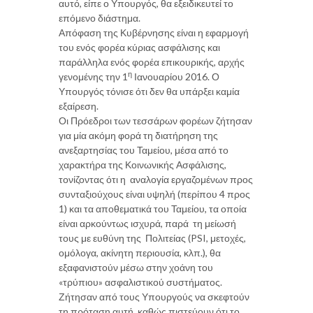
αυτό, είπε ο Υπουργός, θα εξειδικευτεί το
επόμενο διάστημα.
Απόφαση της Κυβέρνησης είναι η εφαρμογή
του ενός φορέα κύριας ασφάλισης και
παράλληλα ενός φορέα επικουρικής, αρχής
η
γενομένης την 1
Ιανουαρίου 2016. Ο
Υπουργός τόνισε ότι δεν θα υπάρξει καμία
εξαίρεση.
Οι Πρόεδροι των τεσσάρων φορέων ζήτησαν
για μία ακόμη φορά τη διατήρηση της
ανεξαρτησίας του Ταμείου, μέσα από το
χαρακτήρα της Κοινωνικής Ασφάλισης,
τονίζοντας ότι η αναλογία εργαζομένων προς
συνταξιούχους είναι υψηλή (περίπου 4 προς
1) και τα αποθεματικά του Ταμείου, τα οποία
είναι αρκούντως ισχυρά, παρά τη μείωσή
τους με ευθύνη της Πολιτείας (PSI, μετοχές,
ομόλογα, ακίνητη περιουσία, κλπ.), θα
εξαφανιστούν μέσω στην χοάνη του
«τρύπιου» ασφαλιστικού συστήματος.
Ζήτησαν από τους Υπουργούς να σκεφτούν
τη πρόταση αυτή, καθώς πιστεύουν ότι το